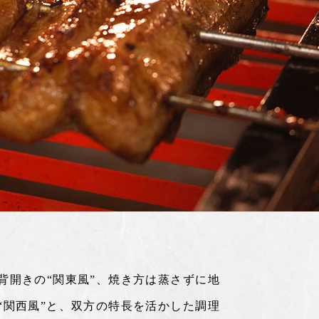
背開きの“関東風”、焼き方は蒸さずに地
“関西風”と、双方の特長を活かした調理