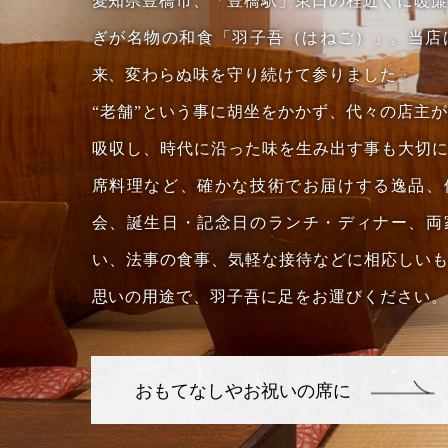
愛知県豊橋市、「豊橋駅」東口の程近くに暖
ぎが名物の和食「羽子吾（はねご）」。当店
来、変わらぬ味を守り続けて参りました。
“老舗”という事に胡坐をかかず、代々の店主
吸収し、時代に沿った味を生み出す事も大切
席料理など、確かな技術でお届けする逸品、
会、誕生日・記念日のランチ・ディナー、両
い、法事の食事、気軽な接待などに相応しい
思いの用途で、羽子吾に足をお運びください。
おもてなしやお祝いの席に