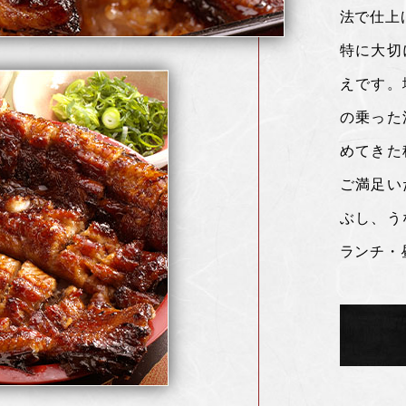
法で仕上
特に大切
えです。
の乗った
めてきた
ご満足い
ぶし、う
ランチ・