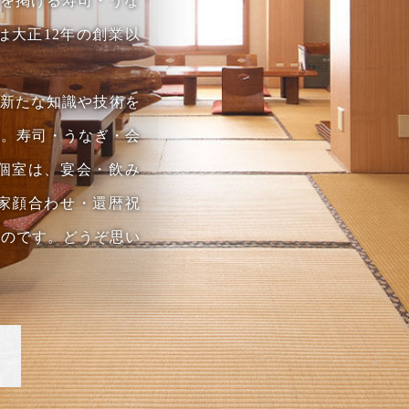
簾を掲げる寿司・うな
は大正12年の創業以
が新たな知識や技術を
に。寿司・うなぎ・会
個室は、宴会・飲み
家顔合わせ・還暦祝
ものです。どうぞ思い